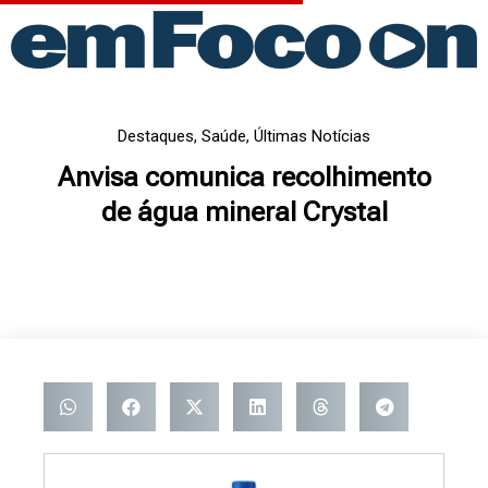
Ir
para
o
conteúdo
Destaques
,
Saúde
,
Últimas Notícias
Anvisa comunica recolhimento
de água mineral Crystal