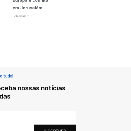
Europa e conflito
em Jerusalém
Leia mais »
e tudo!
eceba nossas notícias
adas