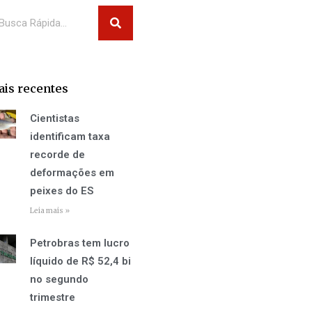
squisar
is recentes
Cientistas
identificam taxa
recorde de
deformações em
peixes do ES
Leia mais »
Petrobras tem lucro
líquido de R$ 52,4 bi
no segundo
trimestre