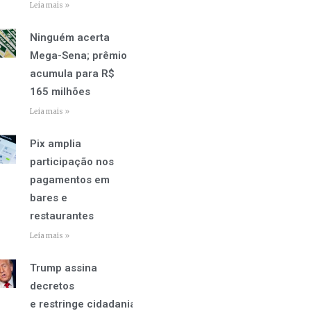
Leia mais »
Ninguém acerta
Mega-Sena; prêmio
acumula para R$
165 milhões
Leia mais »
Pix amplia
participação nos
pagamentos em
bares e
restaurantes
Leia mais »
Trump assina
decretos
e restringe cidadania