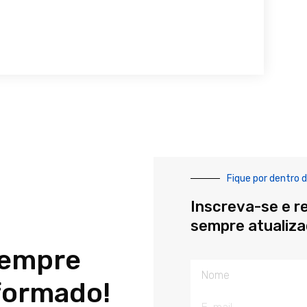
Fique por dentro d
Inscreva-se e r
sempre atualiz
sempre
Nome
formado!
E-