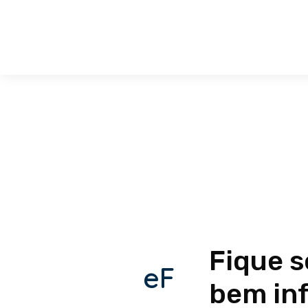
Fique 
eF
bem in