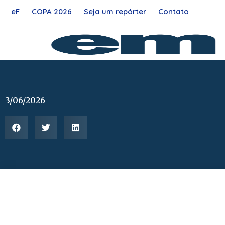
Ir
eF
COPA 2026
Seja um repórter
Contato
para
o
conteúdo
3/06/2026