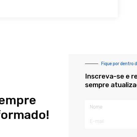
Fique por dentro d
Inscreva-se e r
sempre atualiz
sempre
Nome
formado!
E-
mail