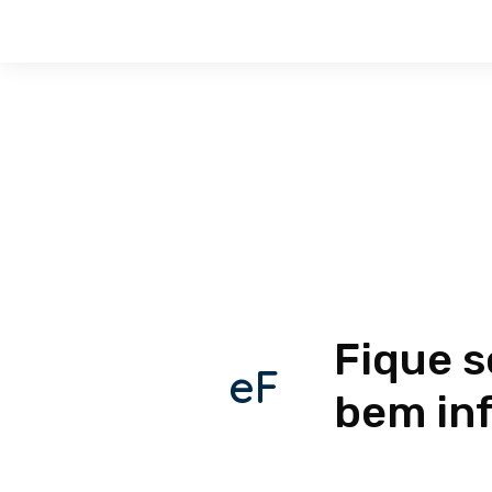
Fique 
eF
bem in