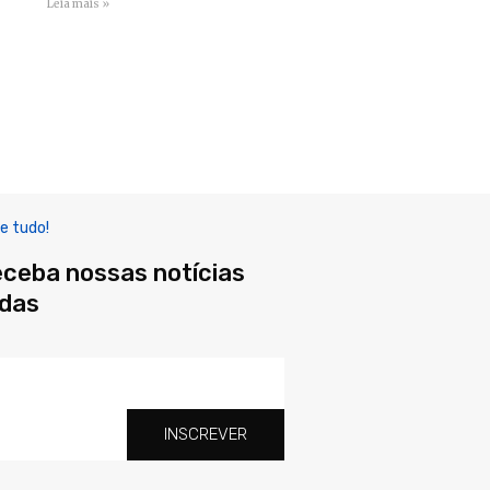
Leia mais »
e tudo!
eceba nossas notícias
adas
INSCREVER