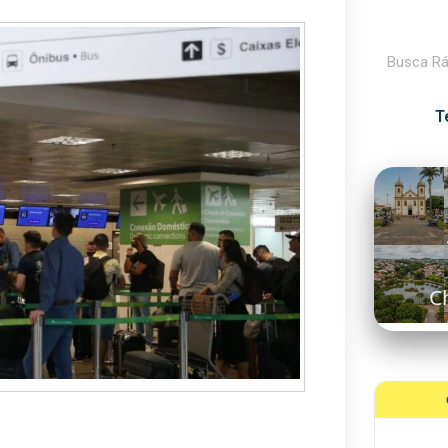
Pesquisar
T
N