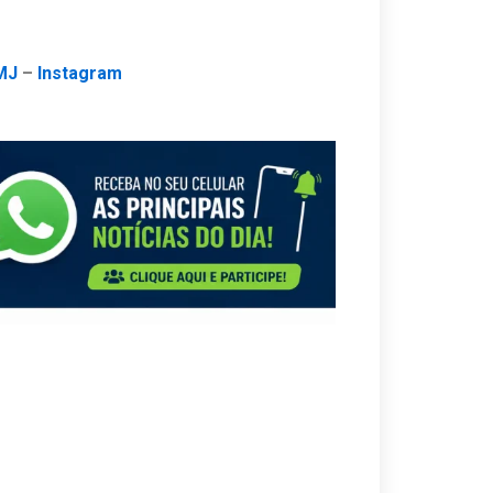
MJ
–
Instagram