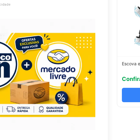
cidade
Escova e
Confir