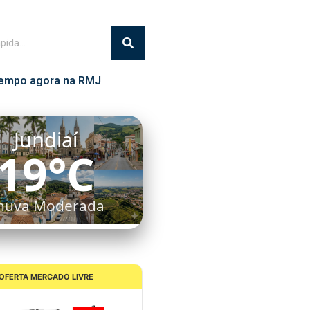
empo agora na RMJ
Itatiba
18°C
uvens Dispersas
OFERTA MERCADO LIVRE