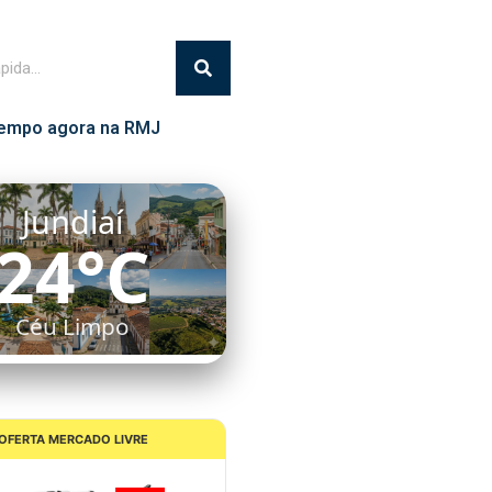
empo agora na RMJ
Itatiba
21°C
Céu Limpo
OFERTA MERCADO LIVRE