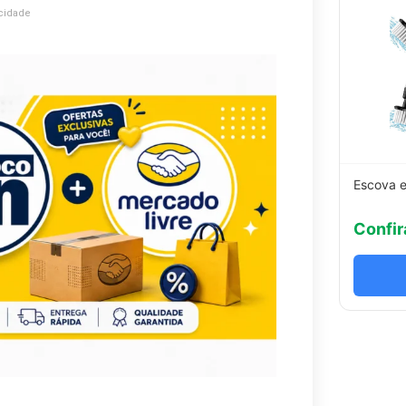
cidade
Escova e
Confir