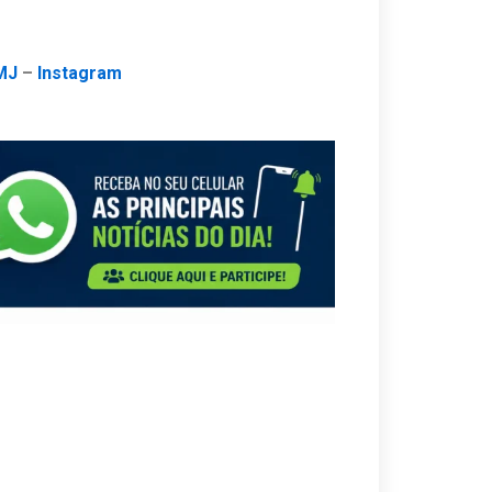
MJ
–
Instagram