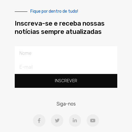
Fique por dentro de tudo!
Inscreva-se e receba nossas
notícias sempre atualizadas
Nome
E-
mail
INSCREVER
Siga-nos
F
T
L
Y
a
w
i
o
c
i
n
u
e
t
k
t