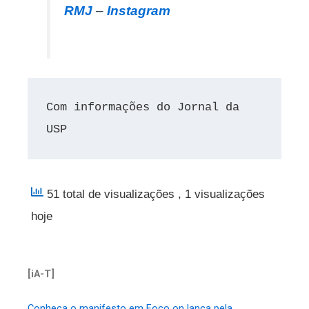
RMJ
–
Instagram
Com informações do Jornal da 
USP
51 total de visualizações
, 1 visualizações
hoje
[iA-T]
Conheça o manifesto em Foco on lança pela