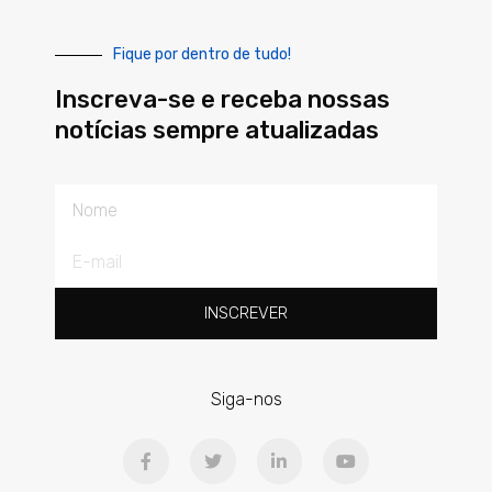
Fique por dentro de tudo!
Inscreva-se e receba nossas
notícias sempre atualizadas
Nome
E-
mail
INSCREVER
Siga-nos
F
T
L
Y
a
w
i
o
c
i
n
u