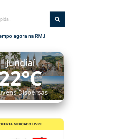
empo agora na RMJ
Itatiba
21°C
lgumas Nuvens
OFERTA MERCADO LIVRE