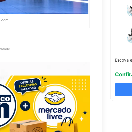
S-com
cidade
Escova e
Confir