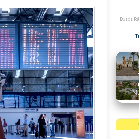
Pesquisar
T
A