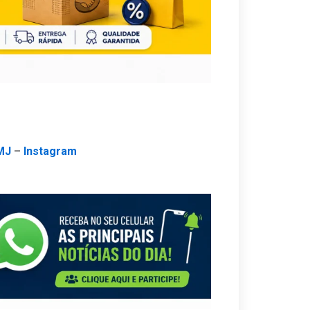
MJ
–
Instagram