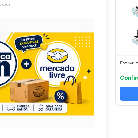
cidade
Escova e
Confir