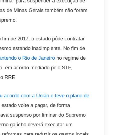
liminar para suspender a execução de
tias de Minas Gerais também não foram
upremo.
fim de 2017, o estado pôde contratar
esmo estando inadimplente. No fim de
antendo o Rio de Janeiro
no regime de
do, em acordo mediado pelo STF,
no RRF.
u acordo com a União e teve o plano de
 estado volte a pagar, de forma
tava suspenso por liminar do Supremo
verno gaúcho deverá executar um
 reformas para reduzir os gastos locais.