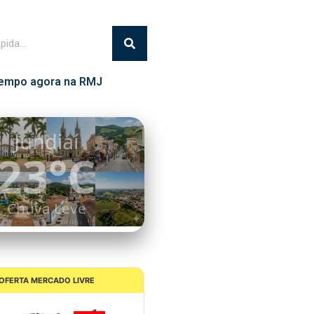
empo agora na RMJ
Itatiba
24°C
Nublado
OFERTA MERCADO LIVRE