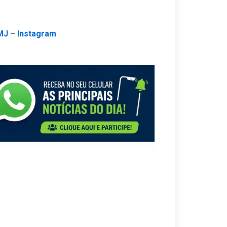
MJ
–
Instagram