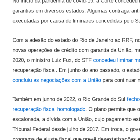
No início da pandemia de covid-19, a Corte concedeu 
garantias em diversos estados. Algumas contragaran
executadas por causa de liminares concedidas pelo S
Com a adesão do estado do Rio de Janeiro ao RRF, no 
novas operações de crédito com garantia da União, m
2020, o ministro Luiz Fux, do STF
concedeu liminar m
recuperação fiscal. Em junho do ano passado, o esta
concluiu as negociações com a União
para continuar 
Também em junho de 2022, o Rio Grande do Sul
fecho
recuperação fiscal homologado
. O plano permite que o
escalonada, a dívida com a União, cujo pagamento es
Tribunal Federal desde julho de 2017. Em troca, o go
programa de ajuste fiscal que prevê desestatizações e