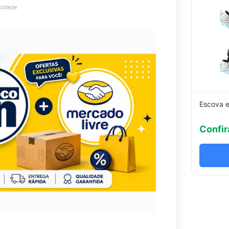
cidade
Escova e
Confir