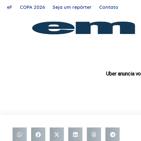
Ir
eF
COPA 2026
Seja um repórter
Contato
para
o
conteúdo
Uber anuncia vo