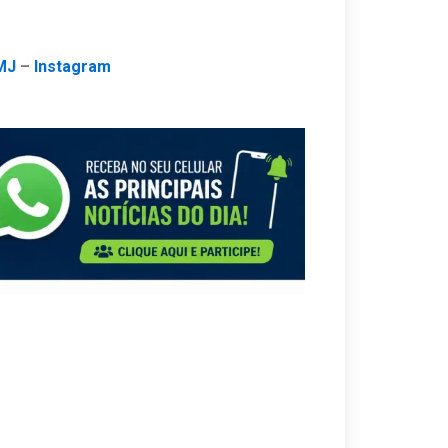
MJ
–
Instagram