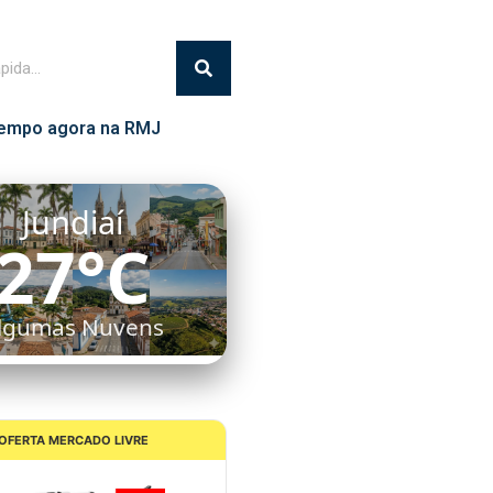
empo agora na RMJ
Itatiba
27°C
Céu Limpo
OFERTA MERCADO LIVRE