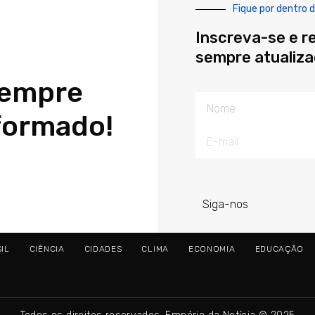
Fique por dentro d
Inscreva-se e r
sempre atualiz
sempre
Nome
formado!
E-
mail
Siga-nos
IL
CIÊNCIA
CIDADES
CLIMA
ECONOMIA
EDUCAÇÃO