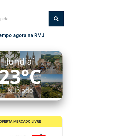
empo agora na RMJ
Jundiaí
23°C
Nublado
OFERTA MERCADO LIVRE