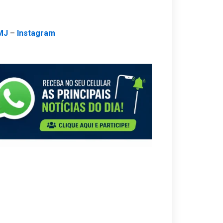
MJ
–
Instagram