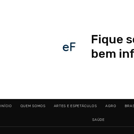
Fique 
eF
bem in
INÍCIO
QUEM SOMOS
ARTES E ESPETÁCULOS
AGRO
BRAS
SAÚDE