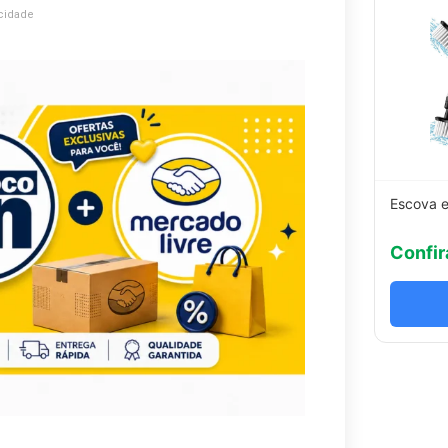
cidade
Escova e
Confir