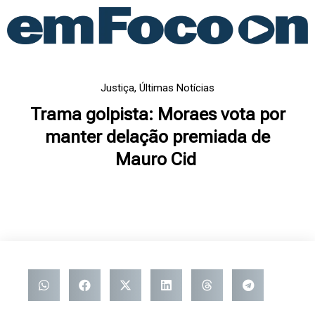
Ir
para
o
conteúdo
Justiça
,
Últimas Notícias
Trama golpista: Moraes vota por
manter delação premiada de
Mauro Cid