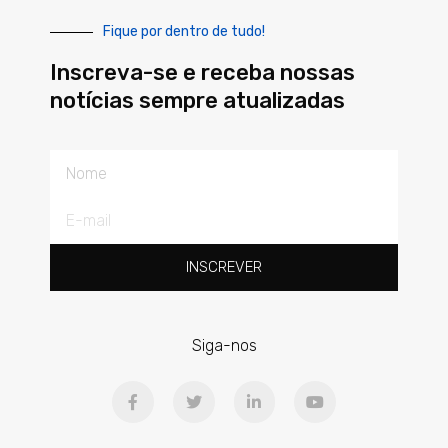
Fique por dentro de tudo!
Inscreva-se e receba nossas
notícias sempre atualizadas
Nome
E-
mail
INSCREVER
Siga-nos
F
T
L
Y
a
w
i
o
c
i
n
u
e
t
k
t