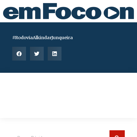
Ir
para
o
conteúdo
#RodoviaAlkindarJunqueira
Pesquisar