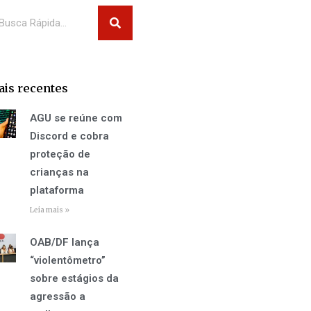
squisar
is recentes
AGU se reúne com
Discord e cobra
proteção de
crianças na
plataforma
Leia mais »
OAB/DF lança
“violentômetro”
sobre estágios da
agressão a