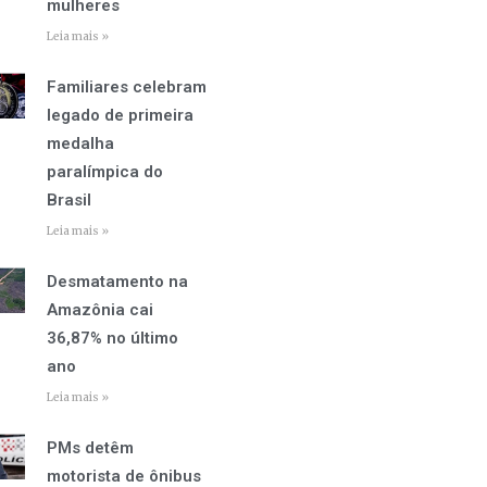
mulheres
Leia mais »
Familiares celebram
legado de primeira
medalha
paralímpica do
Brasil
Leia mais »
Desmatamento na
Amazônia cai
36,87% no último
ano
Leia mais »
PMs detêm
motorista de ônibus