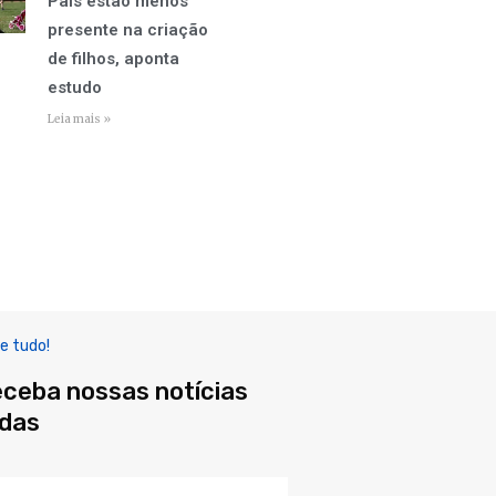
Pais estão menos
presente na criação
de filhos, aponta
estudo
Leia mais »
e tudo!
eceba nossas notícias
adas