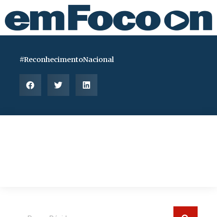
Ir
para
o
conteúdo
#ReconhecimentoNacional
Pesquisar