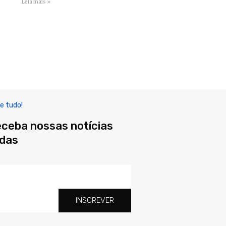
Leia mais »
e tudo!
eceba nossas notícias
adas
INSCREVER