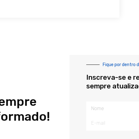
Fique por dentro d
Inscreva-se e r
sempre atualiz
sempre
Nome
formado!
E-
mail