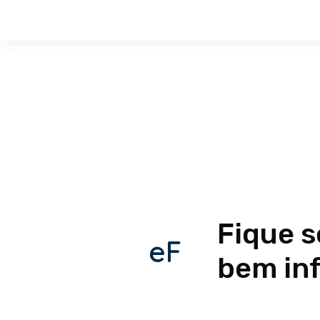
Fique 
eF
bem in