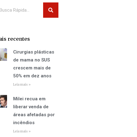
squisar
is recentes
Cirurgias plásticas
de mama no SUS
crescem mais de
50% em dez anos
Leia mais »
Milei recua em
liberar venda de
áreas afetadas por
incêndios
Leia mais »