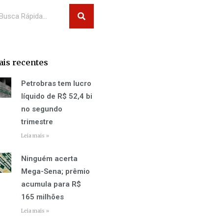
squisar
is recentes
Petrobras tem lucro
líquido de R$ 52,4 bi
no segundo
trimestre
Leia mais »
Ninguém acerta
Mega-Sena; prêmio
acumula para R$
165 milhões
Leia mais »