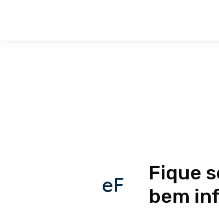
Fique 
eF
bem in