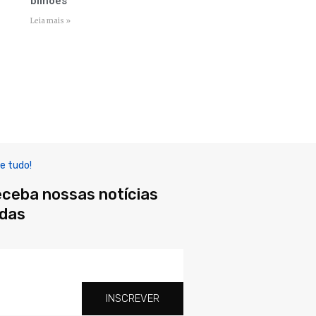
bilhões
Leia mais »
e tudo!
eceba nossas notícias
adas
INSCREVER