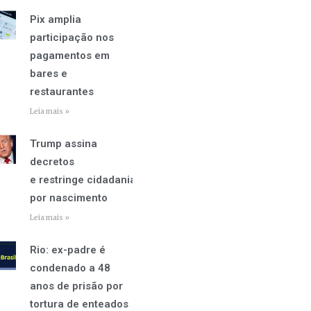
Pix amplia
participação nos
pagamentos em
bares e
restaurantes
Leia mais »
Trump assina
decretos
e restringe cidadania
por nascimento
Leia mais »
Rio: ex-padre é
condenado a 48
anos de prisão por
tortura de enteados