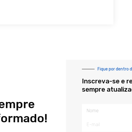
Fique por dentro d
Inscreva-se e r
sempre atualiz
sempre
Nome
formado!
E-
mail