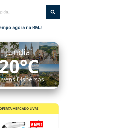
empo agora na RMJ
Jundiaí
20°C
uvens Dispersas
OFERTA MERCADO LIVRE