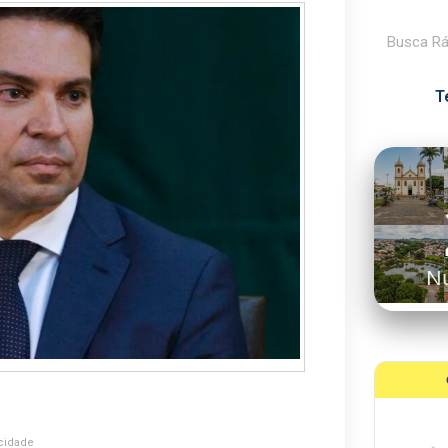
Pesquisar
T
N
cidade