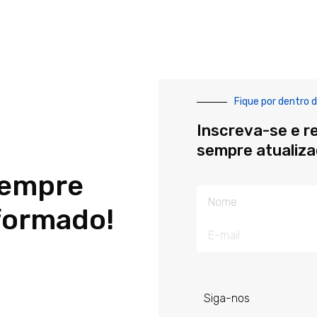
Fique por dentro d
Inscreva-se e r
sempre atualiz
sempre
Nome
formado!
E-
mail
Siga-nos