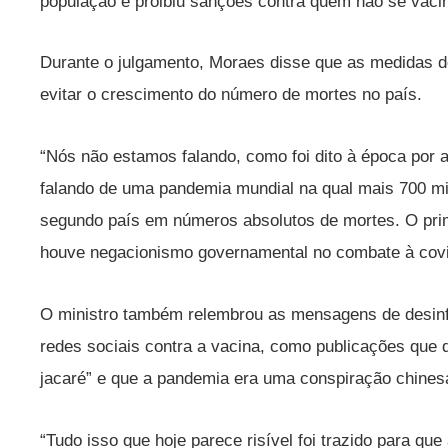
população e proibiu sanções contra quem não se vaci
Durante o julgamento, Moraes disse que as medidas d
evitar o crescimento do número de mortes no país.
“Nós não estamos falando, como foi dito à época por 
falando de uma pandemia mundial na qual mais 700 mil 
segundo país em números absolutos de mortes. O prim
houve negacionismo governamental no combate à covid
O ministro também relembrou as mensagens de desinf
redes sociais contra a vacina, como publicações que 
jacaré” e que a pandemia era uma conspiração chinesa
“Tudo isso que hoje parece risível foi trazido para q