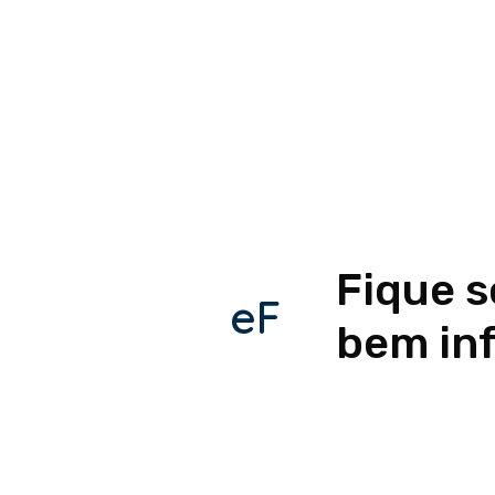
Fique 
eF
bem in