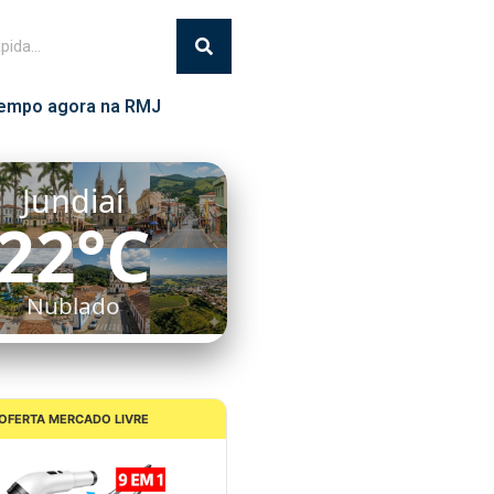
empo agora na RMJ
Jundiaí
22°C
Nublado
OFERTA MERCADO LIVRE