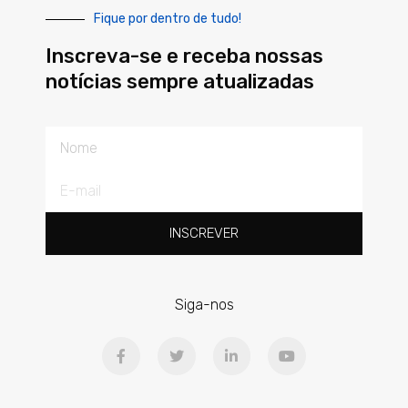
Fique por dentro de tudo!
Inscreva-se e receba nossas
notícias sempre atualizadas
Nome
E-
mail
INSCREVER
Siga-nos
F
T
L
Y
a
w
i
o
c
i
n
u
e
t
k
t
b
t
e
u