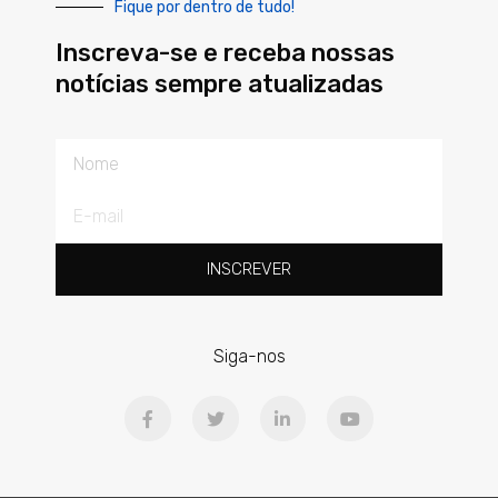
Fique por dentro de tudo!
Inscreva-se e receba nossas
notícias sempre atualizadas
Nome
E-
mail
INSCREVER
Siga-nos
F
T
L
Y
a
w
i
o
c
i
n
u
e
t
k
t
b
t
e
u
o
e
d
b