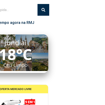
empo agora na RMJ
Itatiba
16°C
Céu Limpo
OFERTA MERCADO LIVRE