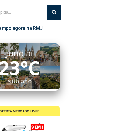
empo agora na RMJ
Jundiaí
23°C
Nublado
OFERTA MERCADO LIVRE