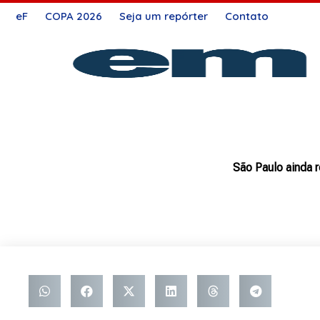
Ir
eF
COPA 2026
Seja um repórter
Contato
para
o
conteúdo
São Paulo ainda r