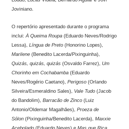
Joviniano.
O repertório apresentado durante o programa
inclui:
À Queima Roupa
(Eduardo Neves/Rodrigo
Lessa),
Língua de Preto
(Honorino Lopes),
Marilene
(Benedito Lacerda/Pixinguinha),
Quizás, quizás, quizás
(Osvaldo Farrez),
Um
Chorinho em Cochabamba
(Eduardo
Neves/Rogério Caetano),
Perigoso
(Orlando
Silveira/Esmeraldino Sales),
Vale Tudo
(Jacob
do Bandolim),
Barracão de Zinco
(Luiz
Antonio/Oldemar Magalhães),
Proeza de
Sólon
(Pixinguinha/Benedito Lacerda),
Maxxie
Acebolado
(Eduardo Neves) e
Mas que Rica