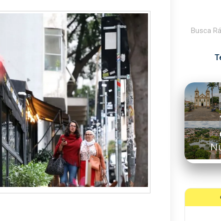
Pesquisar
T
N