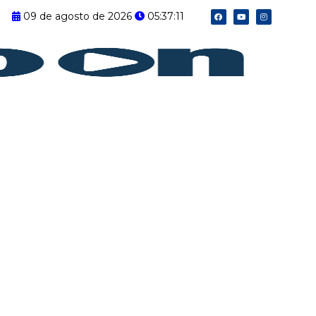
F
Y
I
09 de agosto de 2026
05:37:12
a
o
n
c
u
s
e
t
t
b
u
a
o
b
g
o
e
r
k
a
m