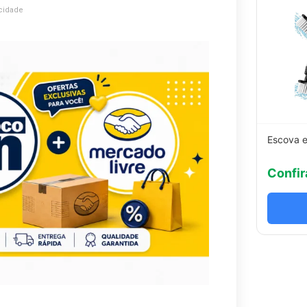
cidade
Escova e
Confir