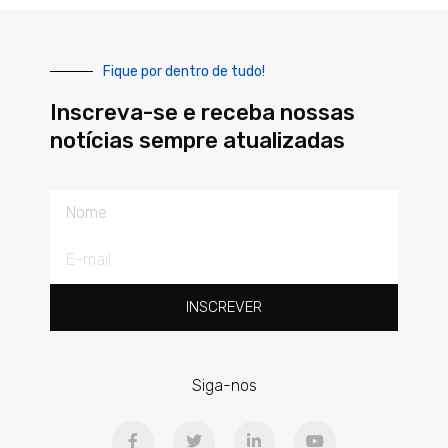
Fique por dentro de tudo!
Inscreva-se e receba nossas
notícias sempre atualizadas
Nome
E-
mail
INSCREVER
Siga-nos
F
T
L
Y
a
w
i
o