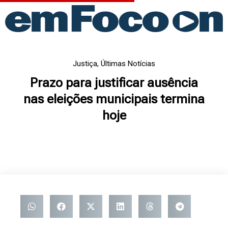
Ir
para
o
conteúdo
Justiça
,
Últimas Notícias
Prazo para justificar ausência
nas eleições municipais termina
hoje