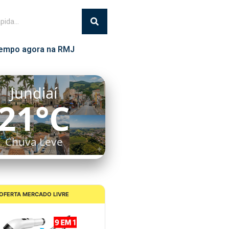
empo agora na RMJ
Jundiaí
21°C
Chuva Leve
OFERTA MERCADO LIVRE