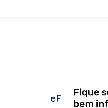
Fique 
eF
bem in