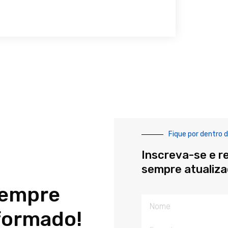
Fique por dentro d
Inscreva-se e r
sempre atualiz
sempre
Nome
formado!
E-