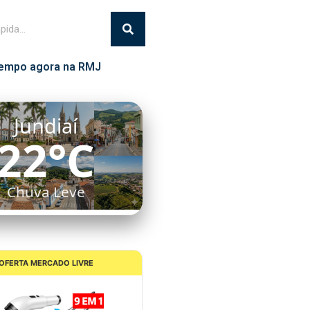
empo agora na RMJ
Itatiba
22°C
Chuva Leve
OFERTA MERCADO LIVRE