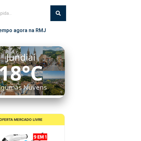
empo agora na RMJ
Jundiaí
18°C
lgumas Nuvens
OFERTA MERCADO LIVRE