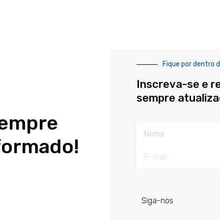
Fique por dentro d
Inscreva-se e r
sempre atualiz
sempre
Nome
formado!
E-
mail
Siga-nos