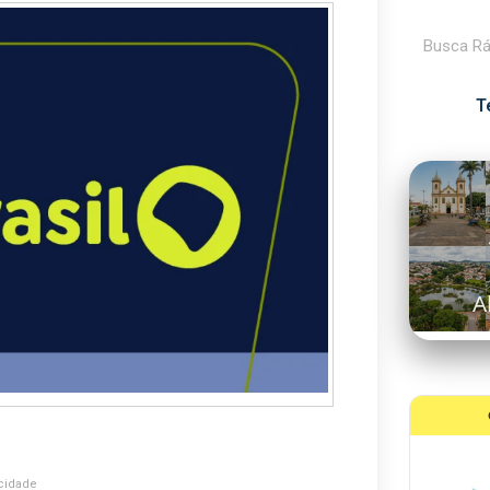
Pesquisar
T
A
cidade