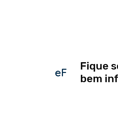
Fique 
eF
bem in