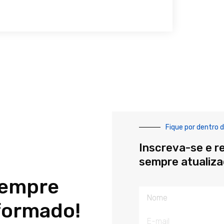
Fique por dentro d
Inscreva-se e r
sempre atualiz
sempre
Nome
formado!
E-