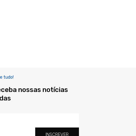
e tudo!
eceba nossas notícias
adas
INSCREVER