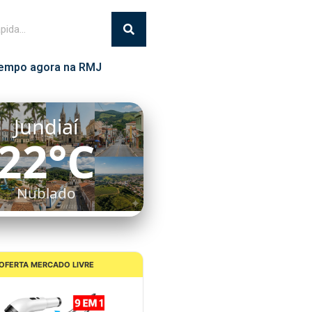
empo agora na RMJ
Itatiba
21°C
Chuva Leve
OFERTA MERCADO LIVRE