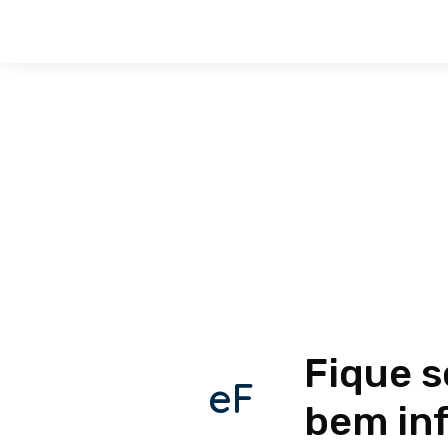
Fique 
eF
bem in