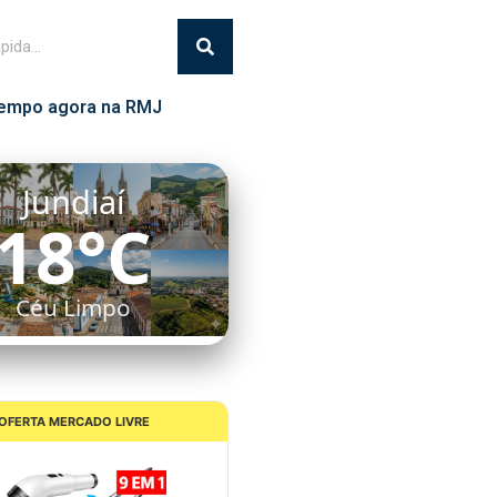
empo agora na RMJ
Itatiba
16°C
Céu Limpo
OFERTA MERCADO LIVRE