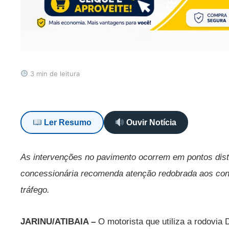
3 min de leitura
Ler Resumo
Ouvir Notícia
As intervenções no pavimento ocorrem em pontos disti
concessionária recomenda atenção redobrada aos con
tráfego.
JARINU/ATIBAIA –
O motorista que utiliza a rodovia 