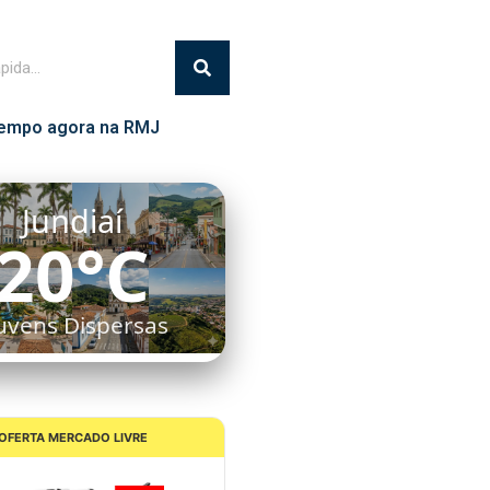
empo agora na RMJ
Itatiba
18°C
Chuva Leve
OFERTA MERCADO LIVRE