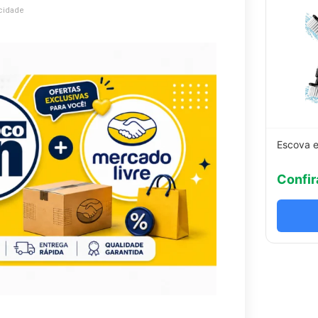
cidade
Escova e
Confir