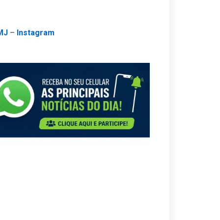
MJ
–
Instagram