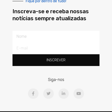
Fique por dentro de tudo!
Inscreva-se e receba nossas
notícias sempre atualizadas
Nome
E-
mail
INSCREVER
Siga-nos
F
T
L
Y
a
w
i
o
c
i
n
u
e
t
k
t
b
t
e
u
o
e
d
b