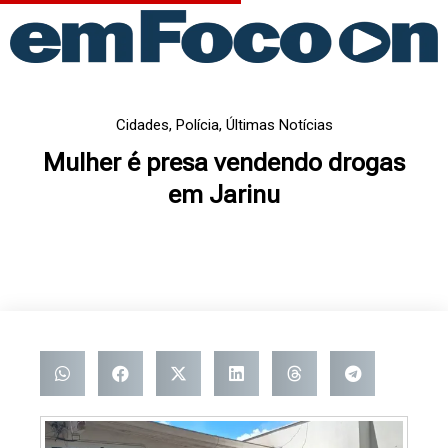
Ir
para
o
conteúdo
Cidades
,
Polícia
,
Últimas Notícias
Mulher é presa vendendo drogas
em Jarinu