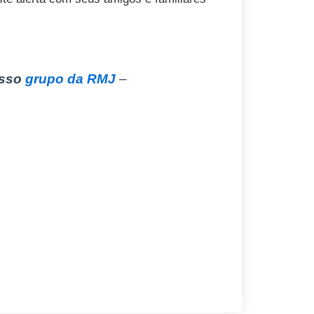
osso
grupo da RMJ
–