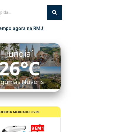
empo agora na RMJ
Itatiba
25°C
Céu Limpo
OFERTA MERCADO LIVRE