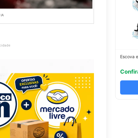
 IA
cidade
Escova e
Confir