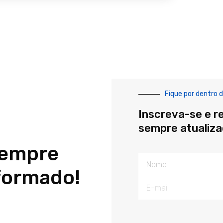
Fique por dentro d
Inscreva-se e r
sempre atualiz
sempre
Nome
formado!
E-
mail