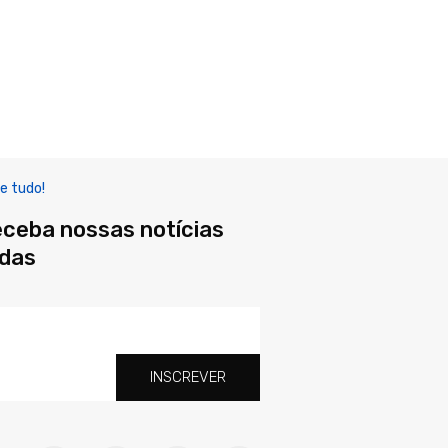
e tudo!
eceba nossas notícias
adas
INSCREVER