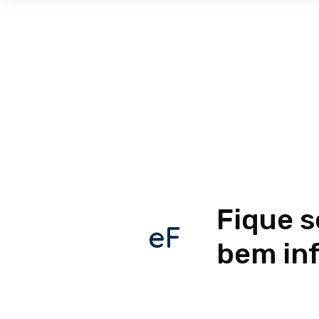
Fique 
eF
bem in