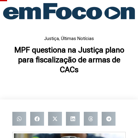
Ir
para
o
conteúdo
Justiça
,
Últimas Notícias
MPF questiona na Justiça plano
para fiscalização de armas de
CACs