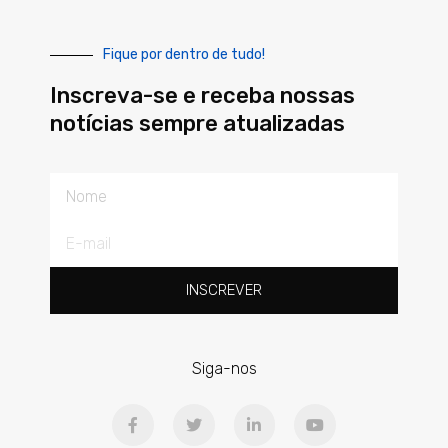
Fique por dentro de tudo!
Inscreva-se e receba nossas
notícias sempre atualizadas
Nome
E-
mail
INSCREVER
Siga-nos
F
T
L
Y
a
w
i
o
c
i
n
u