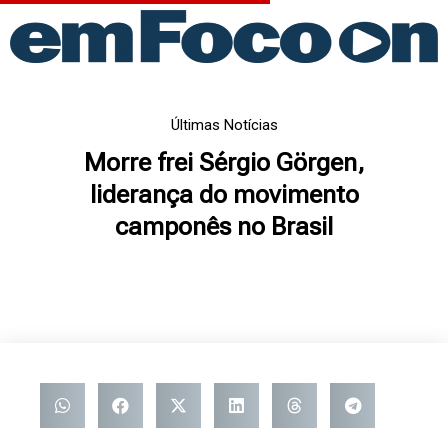
Ir
para
o
conteúdo
Últimas Notícias
Morre frei Sérgio Görgen,
liderança do movimento
camponês no Brasil