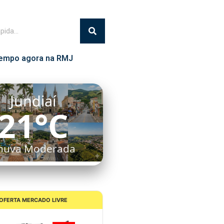
empo agora na RMJ
Jundiaí
21°C
huva Moderada
OFERTA MERCADO LIVRE