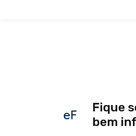
Fique 
eF
bem in