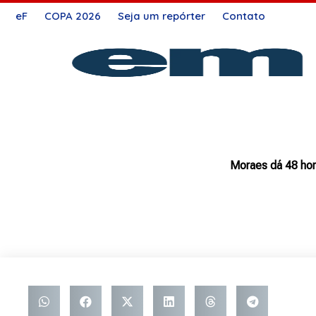
Ir
eF
COPA 2026
Seja um repórter
Contato
para
o
conteúdo
Moraes dá 48 hor