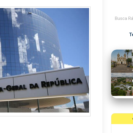
Pesquisar
T
C