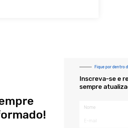
Fique por dentro d
Inscreva-se e r
sempre atualiz
sempre
Nome
formado!
E-
mail