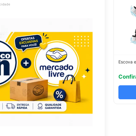
cidade
Escova e
Confir