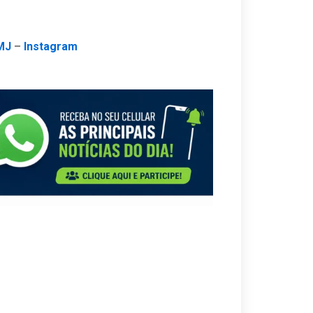
MJ
–
Instagram