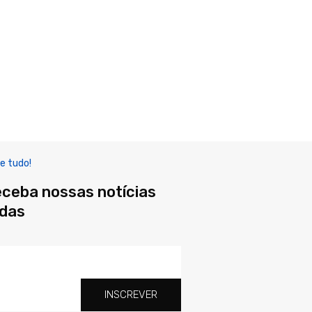
e tudo!
eceba nossas notícias
adas
INSCREVER