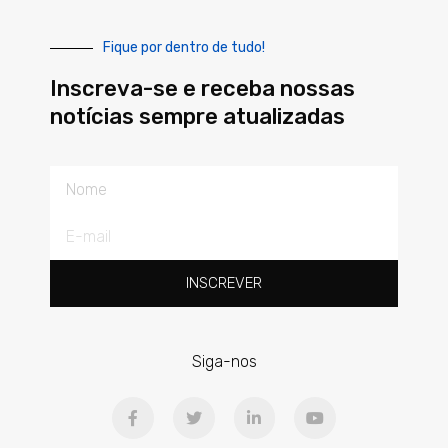
Fique por dentro de tudo!
Inscreva-se e receba nossas
notícias sempre atualizadas
Nome
E-
mail
INSCREVER
Siga-nos
F
T
L
Y
a
w
i
o
c
i
n
u