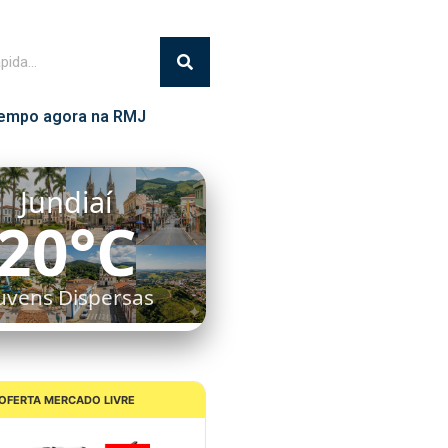
empo agora na RMJ
Itatiba
21°C
uvens Dispersas
OFERTA MERCADO LIVRE