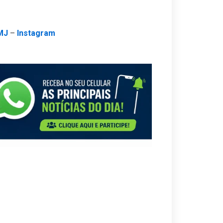
MJ
–
Instagram