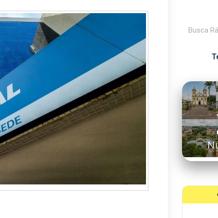
Pesquisar
T
N