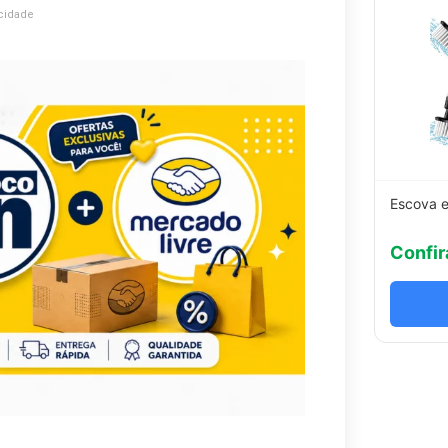
cidade
Escova e
Confir