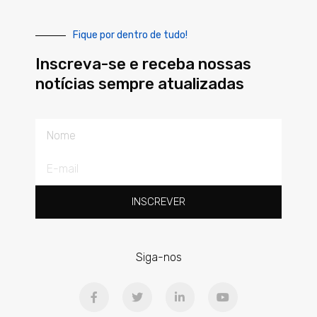
Fique por dentro de tudo!
Inscreva-se e receba nossas
notícias sempre atualizadas
Nome
E-
mail
INSCREVER
Siga-nos
F
T
L
Y
a
w
i
o
c
i
n
u