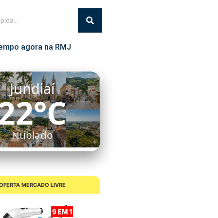
empo agora na RMJ
Jundiaí
22°C
Nublado
OFERTA MERCADO LIVRE