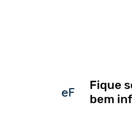
Fique 
eF
bem in