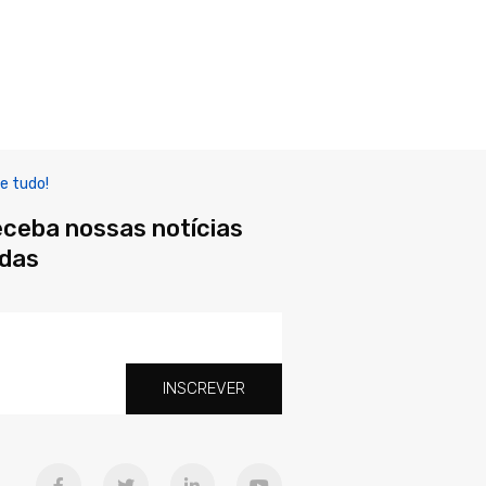
e tudo!
eceba nossas notícias
adas
INSCREVER
F
T
L
Y