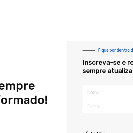
Fique por dentro d
Inscreva-se e r
sempre atualiz
sempre
Nome
formado!
E-
mail
Siga-nos