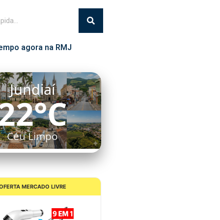
empo agora na RMJ
Jundiaí
22°C
Céu Limpo
OFERTA MERCADO LIVRE