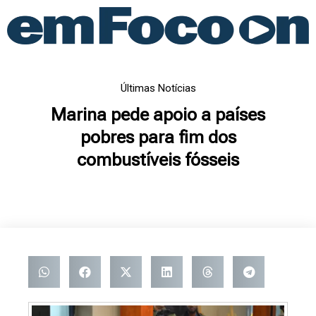
Ir
para
o
conteúdo
Últimas Notícias
Marina pede apoio a países
pobres para fim dos
combustíveis fósseis