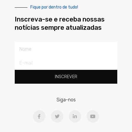
Fique por dentro de tudo!
Inscreva-se e receba nossas
notícias sempre atualizadas
Nome
E-
mail
INSCREVER
Siga-nos
F
T
L
Y
a
w
i
o
c
i
n
u
e
t
k
t
b
t
e
u