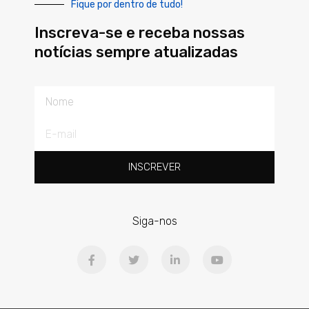
Fique por dentro de tudo!
Inscreva-se e receba nossas
notícias sempre atualizadas
Nome
E-
mail
INSCREVER
Siga-nos
F
T
L
Y
a
w
i
o
c
i
n
u
e
t
k
t
b
t
e
u
o
e
d
b