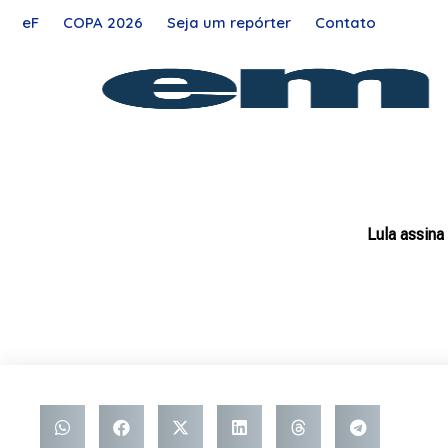
Ir
eF
COPA 2026
Seja um repórter
Contato
para
o
conteúdo
Lula assina