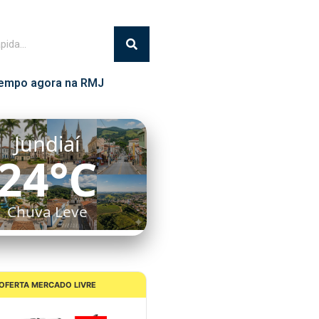
empo agora na RMJ
Itatiba
25°C
Chuva Leve
OFERTA MERCADO LIVRE