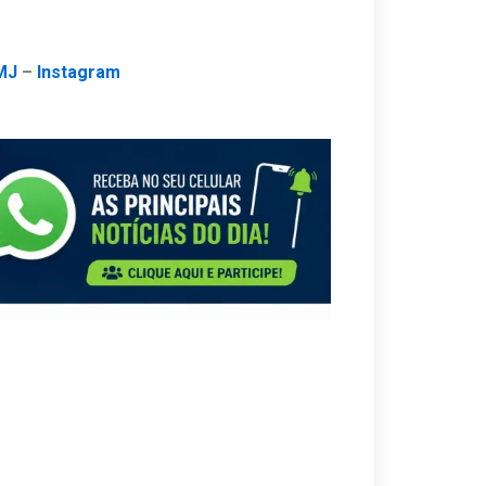
MJ
–
Instagram