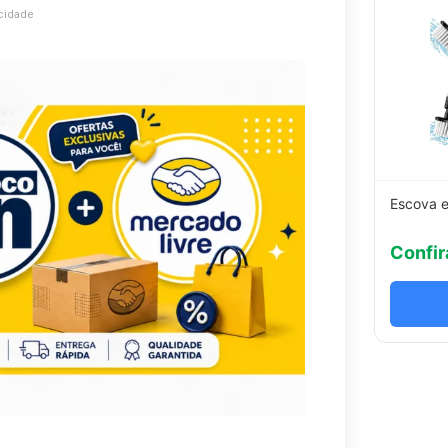
cidade
Escova e
Confir