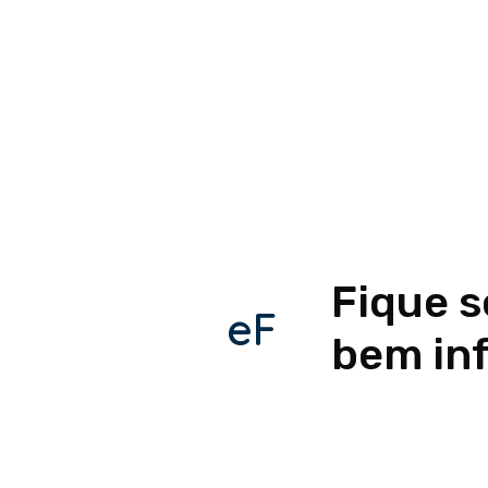
Fique 
eF
bem in