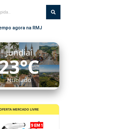
empo agora na RMJ
Jundiaí
23°C
Nublado
OFERTA MERCADO LIVRE